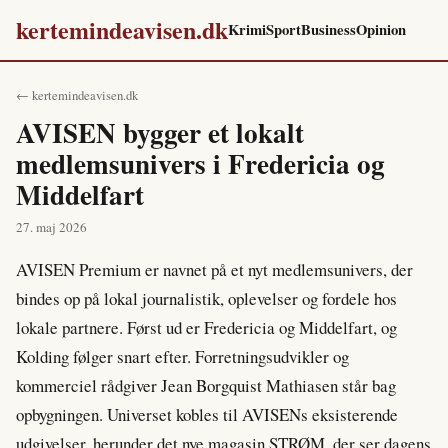
kertemindeavisen.dk
Krimi
Sport
Business
Opinion
← kertemindeavisen.dk
AVISEN bygger et lokalt
medlemsunivers i Fredericia og
Middelfart
27. maj 2026
AVISEN Premium er navnet på et nyt medlemsunivers, der
bindes op på lokal journalistik, oplevelser og fordele hos
lokale partnere. Først ud er Fredericia og Middelfart, og
Kolding følger snart efter. Forretningsudvikler og
kommerciel rådgiver Jean Borgquist Mathiasen står bag
opbygningen. Universet kobles til AVISENs eksisterende
udgivelser, herunder det nye magasin STRØM, der ser dagens