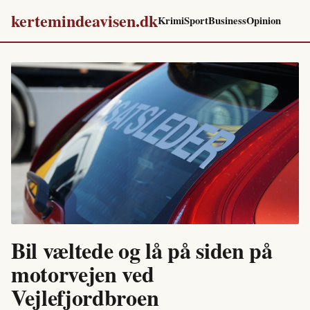
kertemindeavisen.dk
Krimi
Sport
Business
Opinion
Bil væltede og lå på siden på
motorvejen ved
Vejlefjordbroen