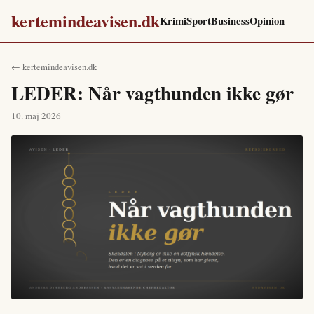
kertemindeavisen.dk
Krimi
Sport
Business
Opinion
← kertemindeavisen.dk
LEDER: Når vagthunden ikke gør
10. maj 2026