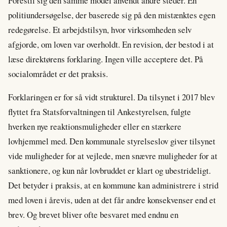
Forestil sig den samme model anvendt andre steder. En
politiundersøgelse, der baserede sig på den mistænktes egen
redegørelse. Et arbejdstilsyn, hvor virksomheden selv
afgjorde, om loven var overholdt. En revision, der bestod i at
læse direktørens forklaring. Ingen ville acceptere det. På
socialområdet er det praksis.
Forklaringen er for så vidt strukturel. Da tilsynet i 2017 blev
flyttet fra Statsforvaltningen til Ankestyrelsen, fulgte
hverken nye reaktionsmuligheder eller en stærkere
lovhjemmel med. Den kommunale styrelseslov giver tilsynet
vide muligheder for at vejlede, men snævre muligheder for at
sanktionere, og kun når lovbruddet er klart og ubestrideligt.
Det betyder i praksis, at en kommune kan administrere i strid
med loven i årevis, uden at det får andre konsekvenser end et
brev. Og brevet bliver ofte besvaret med endnu en