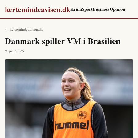
kertemindeavisen.dk
Krimi
Sport
Business
Opinion
← kertemindeavisen.dk
Danmark spiller VM i Brasilien
9. jun 2026