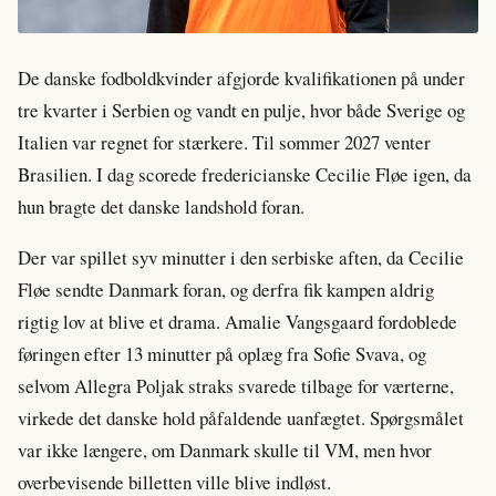
De danske fodboldkvinder afgjorde kvalifikationen på under
tre kvarter i Serbien og vandt en pulje, hvor både Sverige og
Italien var regnet for stærkere. Til sommer 2027 venter
Brasilien. I dag scorede fredericianske Cecilie Fløe igen, da
hun bragte det danske landshold foran.
Der var spillet syv minutter i den serbiske aften, da Cecilie
Fløe sendte Danmark foran, og derfra fik kampen aldrig
rigtig lov at blive et drama. Amalie Vangsgaard fordoblede
føringen efter 13 minutter på oplæg fra Sofie Svava, og
selvom Allegra Poljak straks svarede tilbage for værterne,
virkede det danske hold påfaldende uanfægtet. Spørgsmålet
var ikke længere, om Danmark skulle til VM, men hvor
overbevisende billetten ville blive indløst.