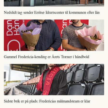
Nedslidt tag sender Erritsø Idrætscenter til kommunen efter lån
Gammel Fredericia-kending er Årets Træner i håndbold
Sidste brik er på plads: Fredericias målmandsteam er klar