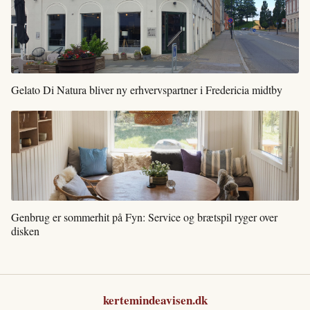
Gelato Di Natura bliver ny erhvervspartner i Fredericia midtby
Genbrug er sommerhit på Fyn: Service og brætspil ryger over
disken
kertemindeavisen.dk