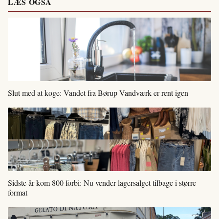
LÆS OGSÅ
Slut med at koge: Vandet fra Børup Vandværk er rent igen
Sidste år kom 800 forbi: Nu vender lagersalget tilbage i større
format