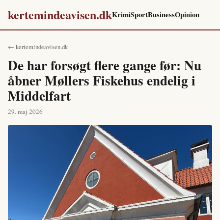
kertemindeavisen.dk
Krimi
Sport
Business
Opinion
← kertemindeavisen.dk
De har forsøgt flere gange før: Nu
åbner Møllers Fiskehus endelig i
Middelfart
29. maj 2026