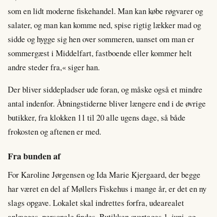
som en lidt moderne fiskehandel. Man kan købe røgvarer og
salater, og man kan komme ned, spise rigtig lækker mad og
sidde og hygge sig hen over sommeren, uanset om man er
sommergæst i Middelfart, fastboende eller kommer helt
andre steder fra,« siger han.
Der bliver siddepladser ude foran, og måske også et mindre
antal indenfor. Åbningstiderne bliver længere end i de øvrige
butikker, fra klokken 11 til 20 alle ugens dage, så både
frokosten og aftenen er med.
Fra bunden af
For Karoline Jørgensen og Ida Marie Kjergaard, der begge
har været en del af Møllers Fiskehus i mange år, er det en ny
slags opgave. Lokalet skal indrettes forfra, udearealet
anlægges, personale findes. Butikken overtages 1. juni, og