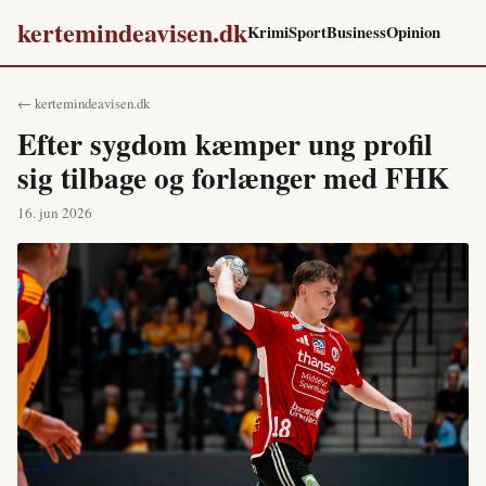
kertemindeavisen.dk
Krimi
Sport
Business
Opinion
← kertemindeavisen.dk
Efter sygdom kæmper ung profil
sig tilbage og forlænger med FHK
16. jun 2026