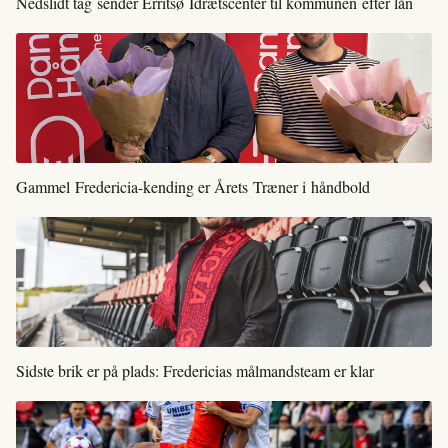
Nedslidt tag sender Erritsø Idrætscenter til kommunen efter lån
Gammel Fredericia-kending er Årets Træner i håndbold
Sidste brik er på plads: Fredericias målmandsteam er klar