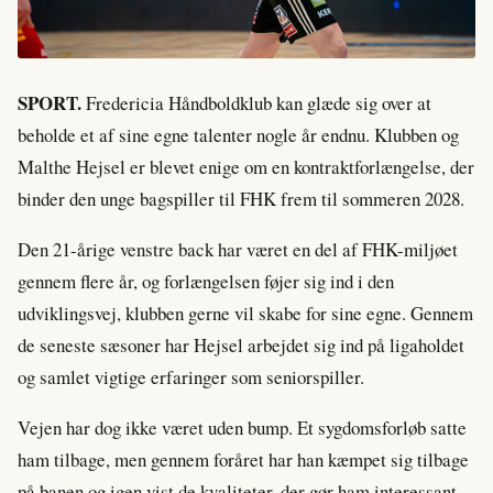
SPORT.
Fredericia Håndboldklub kan glæde sig over at
beholde et af sine egne talenter nogle år endnu. Klubben og
Malthe Hejsel er blevet enige om en kontraktforlængelse, der
binder den unge bagspiller til FHK frem til sommeren 2028.
Den 21-årige venstre back har været en del af FHK-miljøet
gennem flere år, og forlængelsen føjer sig ind i den
udviklingsvej, klubben gerne vil skabe for sine egne. Gennem
de seneste sæsoner har Hejsel arbejdet sig ind på ligaholdet
og samlet vigtige erfaringer som seniorspiller.
Vejen har dog ikke været uden bump. Et sygdomsforløb satte
ham tilbage, men gennem foråret har han kæmpet sig tilbage
på banen og igen vist de kvaliteter, der gør ham interessant