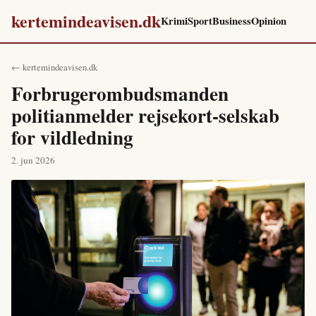
kertemindeavisen.dk
Krimi
Sport
Business
Opinion
← kertemindeavisen.dk
Forbrugerombudsmanden
politianmelder rejsekort-selskab
for vildledning
2. jun 2026