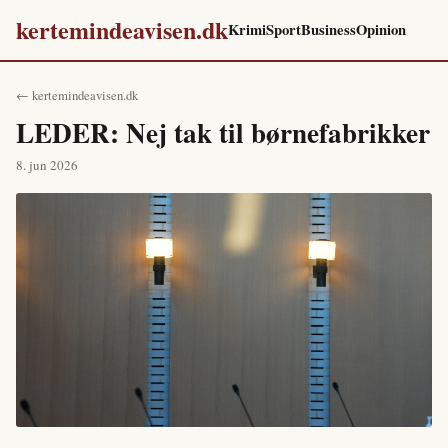
kertemindeavisen.dk
Krimi
Sport
Business
Opinion
← kertemindeavisen.dk
LEDER: Nej tak til børnefabrikker
8. jun 2026