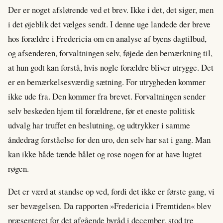
Der er noget afslørende ved et brev. Ikke i det, det siger, men
i det øjeblik det vælges sendt. I denne uge landede der breve
hos forældre i Fredericia om en analyse af byens dagtilbud,
og afsenderen, forvaltningen selv, føjede den bemærkning til,
at hun godt kan forstå, hvis nogle forældre bliver utrygge. Det
er en bemærkelsesværdig sætning. For utrygheden kommer
ikke ude fra. Den kommer fra brevet. Forvaltningen sender
selv beskeden hjem til forældrene, før et eneste politisk
udvalg har truffet en beslutning, og udtrykker i samme
åndedrag forståelse for den uro, den selv har sat i gang. Man
kan ikke både tænde bålet og rose nogen for at have lugtet
røgen.
Det er værd at standse op ved, fordi det ikke er første gang, vi
ser bevægelsen. Da rapporten »Fredericia i Fremtiden« blev
præsenteret for det afgående byråd i december, stod tre