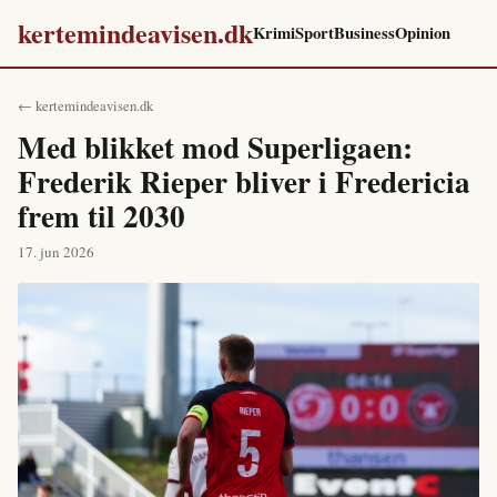
kertemindeavisen.dk
Krimi
Sport
Business
Opinion
← kertemindeavisen.dk
Med blikket mod Superligaen:
Frederik Rieper bliver i Fredericia
frem til 2030
17. jun 2026