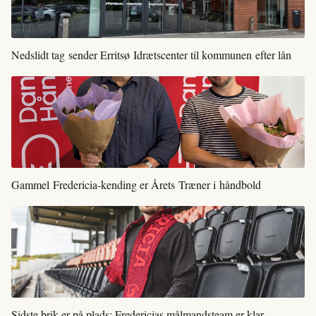
Nedslidt tag sender Erritsø Idrætscenter til kommunen efter lån
Gammel Fredericia-kending er Årets Træner i håndbold
Sidste brik er på plads: Fredericias målmandsteam er klar