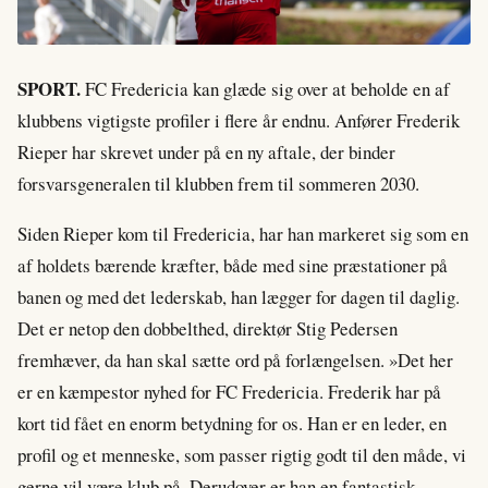
SPORT.
FC Fredericia kan glæde sig over at beholde en af
klubbens vigtigste profiler i flere år endnu. Anfører Frederik
Rieper har skrevet under på en ny aftale, der binder
forsvarsgeneralen til klubben frem til sommeren 2030.
Siden Rieper kom til Fredericia, har han markeret sig som en
af holdets bærende kræfter, både med sine præstationer på
banen og med det lederskab, han lægger for dagen til daglig.
Det er netop den dobbelthed, direktør Stig Pedersen
fremhæver, da han skal sætte ord på forlængelsen. »Det her
er en kæmpestor nyhed for FC Fredericia. Frederik har på
kort tid fået en enorm betydning for os. Han er en leder, en
profil og et menneske, som passer rigtig godt til den måde, vi
gerne vil være klub på. Derudover er han en fantastisk