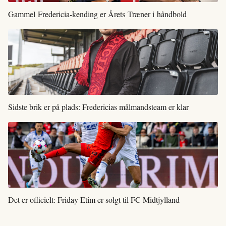
Gammel Fredericia-kending er Årets Træner i håndbold
Sidste brik er på plads: Fredericias målmandsteam er klar
Det er officielt: Friday Etim er solgt til FC Midtjylland