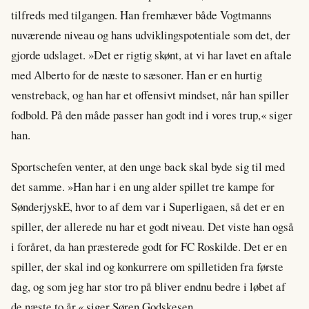
tilfreds med tilgangen. Han fremhæver både Vogtmanns
nuværende niveau og hans udviklingspotentiale som det, der
gjorde udslaget. »Det er rigtig skønt, at vi har lavet en aftale
med Alberto for de næste to sæsoner. Han er en hurtig
venstreback, og han har et offensivt mindset, når han spiller
fodbold. På den måde passer han godt ind i vores trup,« siger
han.
Sportschefen venter, at den unge back skal byde sig til med
det samme. »Han har i en ung alder spillet tre kampe for
SønderjyskE, hvor to af dem var i Superligaen, så det er en
spiller, der allerede nu har et godt niveau. Det viste han også
i foråret, da han præsterede godt for FC Roskilde. Det er en
spiller, der skal ind og konkurrere om spilletiden fra første
dag, og som jeg har stor tro på bliver endnu bedre i løbet af
de næste to år,« siger Søren Godskesen.