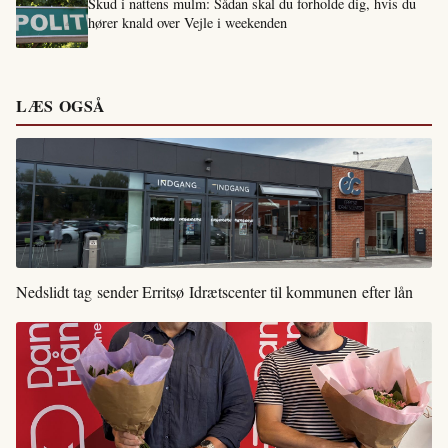
Skud i nattens mulm: Sådan skal du forholde dig, hvis du
hører knald over Vejle i weekenden
LÆS OGSÅ
Nedslidt tag sender Erritsø Idrætscenter til kommunen efter lån