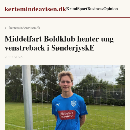
kertemindeavisen.dk
Krimi
Sport
Business
Opinion
← kertemindeavisen.dk
Middelfart Boldklub henter ung
venstreback i SønderjyskE
9. jun 2026