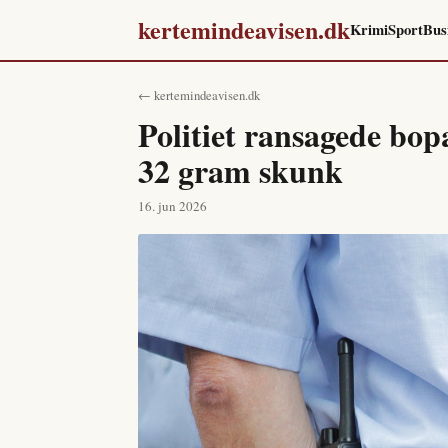
kertemindeavisen.dk
Krimi
Sport
Bus
← kertemindeavisen.dk
Politiet ransagede bop
32 gram skunk
16. jun 2026