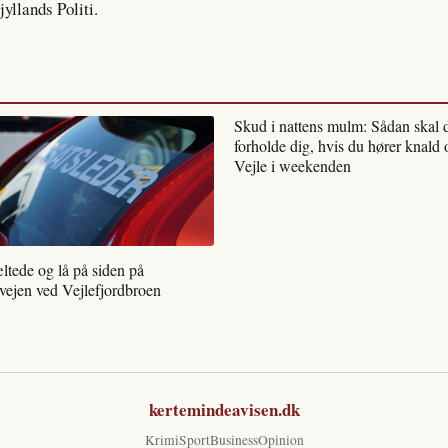
yllands Politi.
Skud i nattens mulm: Sådan skal 
forholde dig, hvis du hører knald 
Vejle i weekenden
ltede og lå på siden på
vejen ved Vejlefjordbroen
kertemindeavisen.dk
Krimi
Sport
Business
Opinion