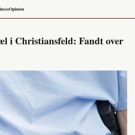
iness
Opinion
æl i Christiansfeld: Fandt over