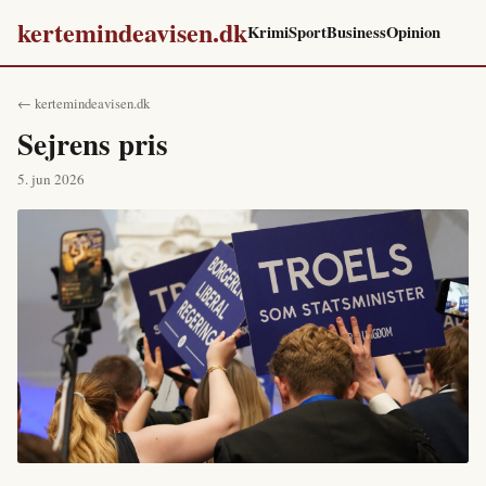
kertemindeavisen.dk
Krimi
Sport
Business
Opinion
← kertemindeavisen.dk
Sejrens pris
5. jun 2026