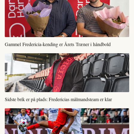
Gammel Fredericia-kending er Årets Træner i håndbold
Sidste brik er på plads: Fredericias målmandsteam er klar